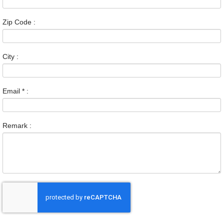
Zip Code :
City :
Email
*
:
Remark :