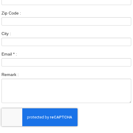
Zip Code :
City :
Email
*
:
Remark :