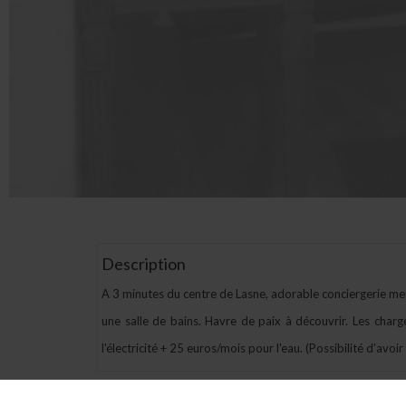
Description
A 3 minutes du centre de Lasne, adorable conciergerie me
une salle de bains. Havre de paix à découvrir. Les cha
l'électricité + 25 euros/mois pour l'eau. (Possibilité d'a