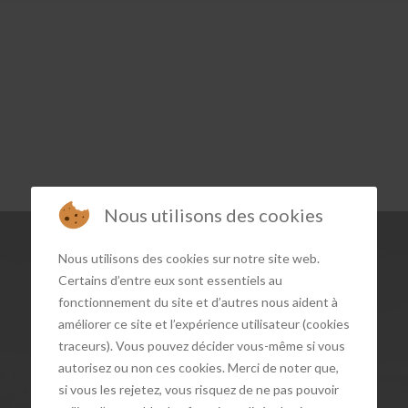
Nous utilisons des cookies
Nous utilisons des cookies sur notre site web.
Certains d’entre eux sont essentiels au
fonctionnement du site et d’autres nous aident à
améliorer ce site et l’expérience utilisateur (cookies
traceurs). Vous pouvez décider vous-même si vous
autorisez ou non ces cookies. Merci de noter que,
si vous les rejetez, vous risquez de ne pas pouvoir