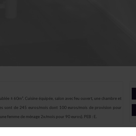
ublée ± 60m². Cuisine équipée, salon avec feu ouvert, une chambre et
rges sont de 245 euros/mois dont 100 euros/mois de provision pour
voir une femme de ménage 2x/mois pour 90 euros). PEB : E.