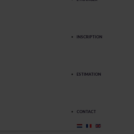
INSCRIPTION
ESTIMATION
CONTACT