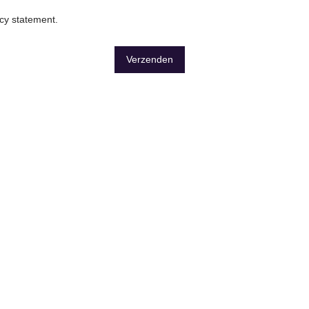
acy statement
.
Verzenden