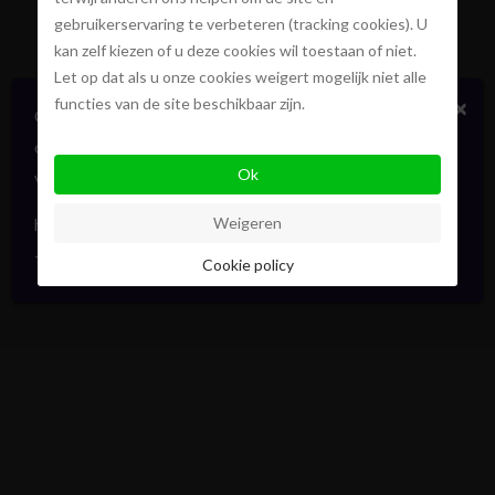
gebruikerservaring te verbeteren (tracking cookies). U
kan zelf kiezen of u deze cookies wil toestaan of niet.
Let op dat als u onze cookies weigert mogelijk niet alle
functies van de site beschikbaar zijn.
×
Certains biens en vente ou location
confidentiellement, sans publicité. Faites signe. On
Ok
vous informera en direct. Toujours avec élégance.
hello@pointofview.be
Weigeren
+32 2 634 03 33
Cookie policy