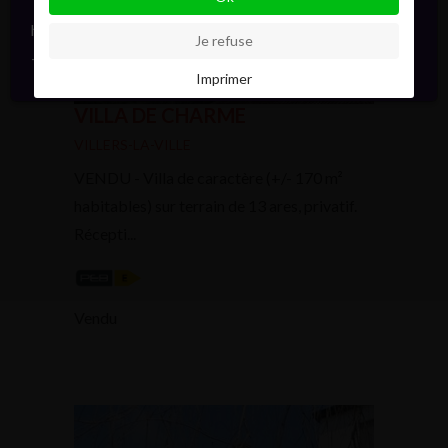
hello@pointofview.be
Je refuse
+32 2 634 03 33
Imprimer
VILLA DE CHARME
VILLERS-LA-VILLE
VENDU - Villa de caractère (+/- 170 m²
habitables) sur terrain de 13 ares, privatif.
Récepti...
Vendu