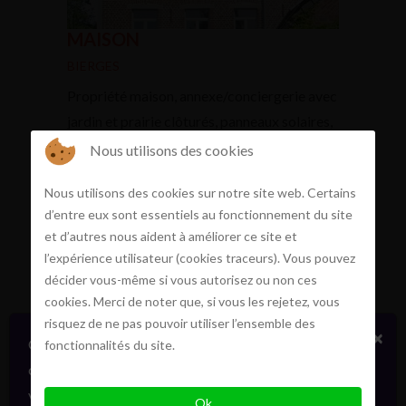
MAISON
BIERGES
Propriété maison, annexe/conciergerie avec
jardin et prairie clôturés, panneaux solaires,
c...
Nous utilisons des cookies
Nous utilisons des cookies sur notre site web. Certains
d’entre eux sont essentiels au fonctionnement du site
750.000€
et d’autres nous aident à améliorer ce site et
l’expérience utilisateur (cookies traceurs). Vous pouvez
Plus d'info
décider vous-même si vous autorisez ou non ces
cookies. Merci de noter que, si vous les rejetez, vous
risquez de ne pas pouvoir utiliser l’ensemble des
×
Certains biens en vente ou location
fonctionnalités du site.
confidentiellement, sans publicité. Faites signe. On
vous informera en direct. Toujours avec élégance.
Ok