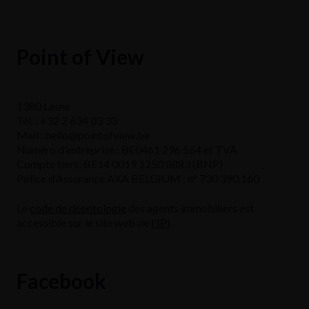
Point of View
1380 Lasne
Tél. : +32 2 634 03 33
Mail : hello@pointofview.be
Numéro d'entreprise : BE0461 296 564 et TVA
Compte tiers: BE14 0019 1250 8883 (BNP)
Police d’Assurance AXA BELGIUM : n° 730.390.160
Le
code de déontologie
des agents immobiliers est
accessible sur le site web de
l'IPI
.
Facebook