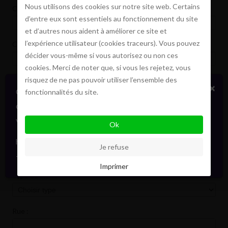
Nous utilisons des cookies sur notre site web. Certains
Code postal :
d’entre eux sont essentiels au fonctionnement du site
et d’autres nous aident à améliorer ce site et
l’expérience utilisateur (cookies traceurs). Vous pouvez
Commune :
décider vous-même si vous autorisez ou non ces
cookies. Merci de noter que, si vous les rejetez, vous
risquez de ne pas pouvoir utiliser l’ensemble des
Adresse e-mail
*
:
×
Certains biens en vente ou location
fonctionnalités du site.
confidentiellement, sans publicité. Faites signe. On
BIEN À ESTIMER
vous informera en direct. Toujours avec élégance.
Ok
Vous souhaitez
*
:
hello@pointofview.be
Je refuse
+32 2 634 03 33
Imprimer
Type du bien :
Rue :