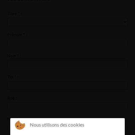
Titre
*
:
Prénom
*
:
Nom
*
:
Tél
*
:
Rue :
Numéro :
Nous utilisons des cookies