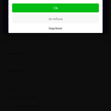
vous informera en direct. Toujours avec élégance.
Ok
Jardin
hello@pointofview.be
Nombre de chambres min :
Je refuse
+32 2 634 03 33
Imprimer
Nombre de chambres max :
Garages min :
Garages max :
Type
Appartement
App. Sous-Sol