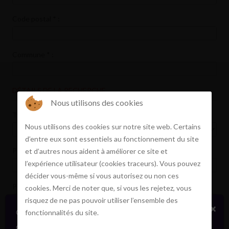
Code postal
*
:
Commune
*
:
DÉTAILS DE LA RECHERCHE
Nous utilisons des cookies
Type de transaction
*
:
Nous utilisons des cookies sur notre site web. Certains
d’entre eux sont essentiels au fonctionnement du site
Prix min :
et d’autres nous aident à améliorer ce site et
l’expérience utilisateur (cookies traceurs). Vous pouvez
décider vous-même si vous autorisez ou non ces
Prix max :
cookies. Merci de noter que, si vous les rejetez, vous
risquez de ne pas pouvoir utiliser l’ensemble des
×
Certains biens en vente ou location
fonctionnalités du site.
confidentiellement, sans publicité. Faites signe. On
Terrasse