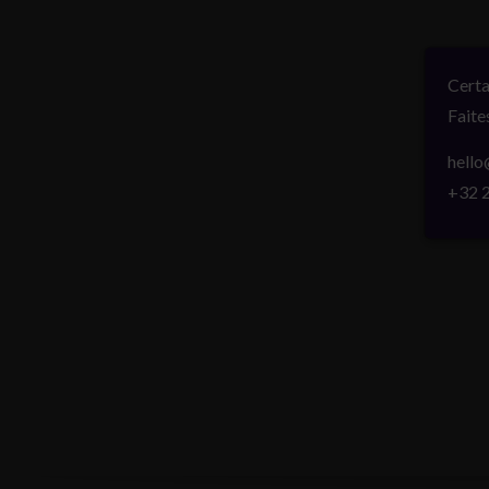
Certa
Faite
hello
+32 2