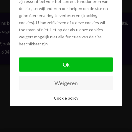
zijn essentieel voor het correct functioneren van
de site, terwijl anderen ons helpen om de site en
gebruikerservaring te verbeteren (tracking
ins biens en vente ou location confidentiellement, sans publicité.
cookies). U kan zelf kiezen of u deze cookies wil
toestaan of niet. Let op dat als u onze cookies
s signe. On vous informera en direct. Toujours avec élégance.
weigert mogelijk niet alle functies van de site
@pointofview.be
beschikbaar zijn.
 634 03 33
Ok
Weigeren
Cookie policy