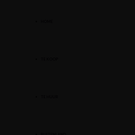
HOME
TE KOOP
TE HUUR
BUITENLAND