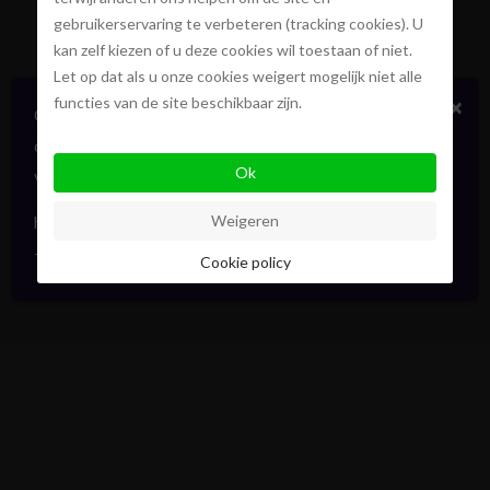
gebruikerservaring te verbeteren (tracking cookies). U
kan zelf kiezen of u deze cookies wil toestaan of niet.
Let op dat als u onze cookies weigert mogelijk niet alle
functies van de site beschikbaar zijn.
×
Certains biens en vente ou location
confidentiellement, sans publicité. Faites signe. On
Ok
vous informera en direct. Toujours avec élégance.
hello@pointofview.be
Weigeren
+32 2 634 03 33
Cookie policy