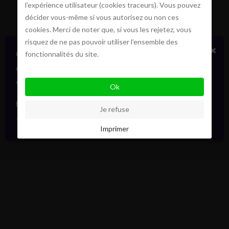
l’expérience utilisateur (cookies traceurs). Vous pouvez
décider vous-même si vous autorisez ou non ces
cookies. Merci de noter que, si vous les rejetez, vous
risquez de ne pas pouvoir utiliser l’ensemble des
×
Certains biens en vente ou location
fonctionnalités du site.
confidentiellement, sans publicité. Faites signe. On
vous informera en direct. Toujours avec élégance.
Ok
hello@pointofview.be
Je refuse
+32 2 634 03 33
Imprimer