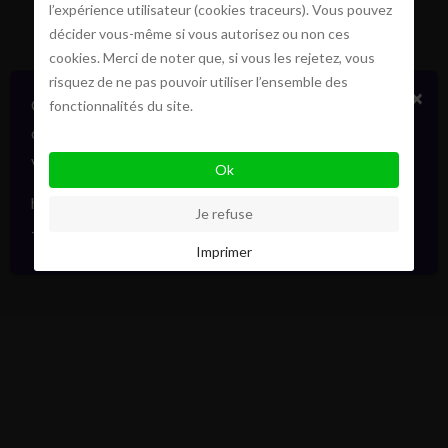
l’expérience utilisateur (cookies traceurs). Vous pouvez
décider vous-même si vous autorisez ou non ces
cookies. Merci de noter que, si vous les rejetez, vous
risquez de ne pas pouvoir utiliser l’ensemble des
×
Certains biens en vente ou location
fonctionnalités du site.
confidentiellement, sans publicité. Faites signe. On
vous informera en direct. Toujours avec élégance.
Ok
hello@pointofview.be
Je refuse
+32 2 634 03 33
Imprimer